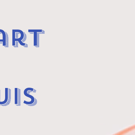
art
UIS