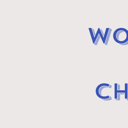
wo
CH