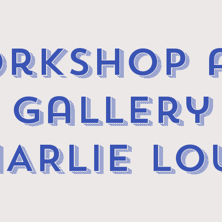
rkshop 
gallery
ARLIE LO