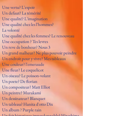
Une vertu? L'espoir
Un defaut? La témérité
Une qualité? L'imagination
Une qualité chez les l'hommes?
La volonté
Une qualité chez les femmes? Le renouveau
Une occupation ? Tes levres
Un reve de bonheur? Nous 3
Un grand malheur? Ne plus pouvoir peindre
Un endroit pour y vivre? Mes tableaux
Une couleur? l'emeraude
Une fleur? Le coquelicot
Un oiseau? Le poisson-volant
Un poete? De florian
Un compositeur? Matt Elliot
Un peintre? Murakami
Un dessinateur? Blanquet
Un tableau? Hanita d'otto Dix
Un album ? Purple rain
Un fait historique impardonnable? Hiroshima