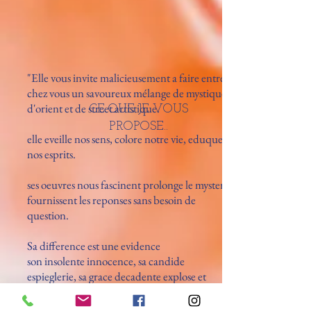
"Elle vous invite malicieusement a faire entrer
chez vous un savoureux mélange de mystique,
d'orient et de street artistique.
CE QUE JE VOUS
PROPOSE..
elle eveille nos sens, colore notre vie, eduque
nos esprits.
ses oeuvres nous fascinent prolonge le mystere
fournissent les reponses sans besoin de
question.
Sa difference est une evidence
son insolente innocence, sa candide
espieglerie, sa grace decadente explose et
s'exposent dans l'alliance improbable de
support inattendus.