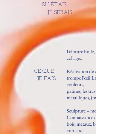
SI J'ÉTAIS
.... JE SERAIS
Peinture huile, acrylique, bombe, a
collage..
Réalisation de décor mural panor
CE QUE
trompe l'œil,La maîtrise les harmon
JE FAIS...
couleurs,
patines, les travaux de filage, les effe
métalliques, (moulure, pochoir, pon
Sculpture – moulage
Connaissance des matériaux polysty
bois, métaux, bétons, plâtres, papier
cuir, etc..