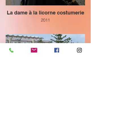
La dame à la licorne costumerie
2011
Révolution music Céfalu